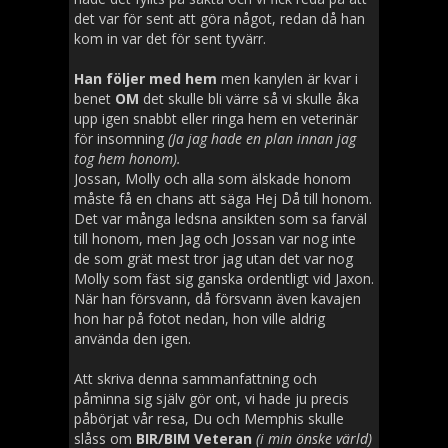
det var för sent att göra något, redan då han
kom in var det för sent tyvärr.
Han följer med hem
men kanylen är kvar i
benet
OM
det skulle bli värre så vi skulle åka
upp igen snabbt eller ringa hem en veterinär
för insomning
(Ja jag hade en plan innan jag
tog hem honom).
Jossan, Molly och alla som älskade honom
måste få en chans att säga Hej Då till honom.
Det var många ledsna ansikten som sa farväl
till honom, men Jag och Jossan var nog inte
de som grät mest tror jag utan det var nog
Molly som fäst sig ganska ordentligt vid Jaxon.
När han försvann, då försvann även kavajen
hon har på fotot nedan, hon ville aldrig
använda den igen.
Att skriva denna sammanfattning och
påminna sig själv gör ont, vi hade ju precis
påbörjat vår resa, Du och Memphis skulle
slåss om
BIR/BIM Veteran
(i min önske värld)