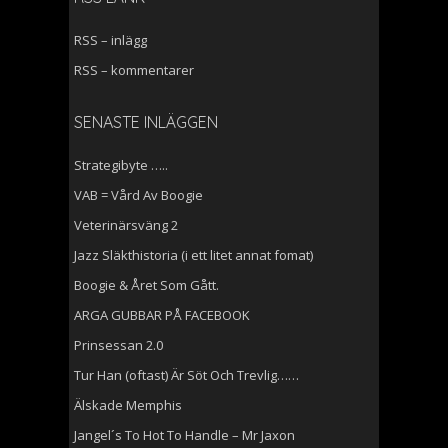
RSS – inlägg
RSS – kommentarer
SENASTE INLÄGGEN
Strategibyte …..
VAB = Vård Av Boogie
Veterinärsväng 2
Jazz Släkthistoria (i ett litet annat fomat)
Boogie & Året Som Gått.
ARGA GUBBAR PÅ FACEBOOK
Prinsessan 2.0
Tur Han (oftast) Är Söt Och Trevlig……
Älskade Memphis
Jangel´s To Hot To Handle – Mr Jaxon