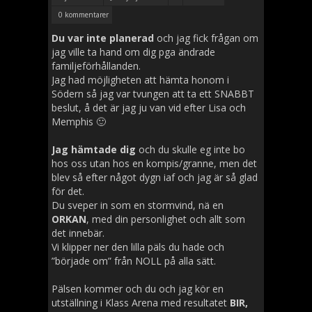
0 kommentarer
Du var inte planerad
och jag fick frågan om
jag ville ta hand om dig pga ändrade
familjeförhållanden.
Jag had möjligheten att hämta honom i
Södern så jag var tvungen att ta ett SNABBT
beslut, å det är jag ju van vid efter Lisa och
Memphis 🙂
Jag hämtade dig
och du skulle eg inte bo
hos oss utan hos en kompis/granne, men det
blev så efter något dygn iaf och jag är så glad
för det.
Du sveper in som en stormvind, nä en
ORKAN
, med din personlighet och allt som
det innebär.
Vi klipper ner den lilla päls du hade och
”började om” från NOLL på alla sätt.
Pälsen kommer och du och jag kör en
utställning i Klass Arena med resultatet
BIR,