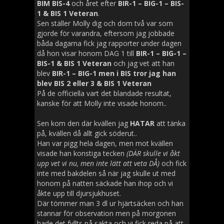
BIM BIS-4
och året efter
BIR-1 – BIG-1 – BIS-
1 & BIS 1 Veteran
.
Sen ställer Molly dig och dom två var som
gjorde för varandra, eftersom jag jobbade
båda dagarna fick jag rapporter under dagen
då hon visar honom DAG 1 till
BIR-1 – BIG-1 –
BIS-1 & BIS 1 Veteran
och jag vet att han
blev
BIR-1 – BIG-1 men i BIS tror jag han
blev BIS 2 eller 3 & BIS 1 Veteran
På de officiella vart det blandade resultat,
kanske för att Molly inte visade honom..
Sen kom den där kvällen jag
HATAR
att tänka
på, kvällen då allt gick söderut..
Han var pigg hela dagen, men mot kvällen
visade han konstiga tecken
(DÄR skulle vi åkt
upp vet vi nu, men inte lätt att veta DÅ)
och fick
inte med bakdelen så när jag skulle ut med
honom på natten säckade han ihop och vi
åkte upp till djursjukhuset.
Där tömmer man 3 dl ur hjärtsäcken och han
stannar för observation men på morgonen
hade det fyllts på sakta och vi fick reda på att