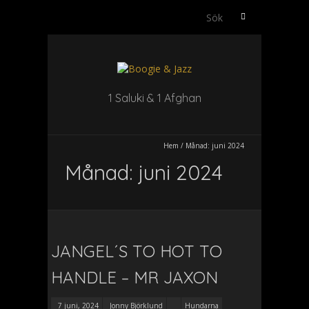
Sök
efter:
1 Saluki & 1 Afghan
Hem
/
Månad:
juni 2024
Månad:
juni 2024
JANGEL´S TO HOT TO
HANDLE – MR JAXON
7 juni, 2024
Jonny Björklund
Hundarna