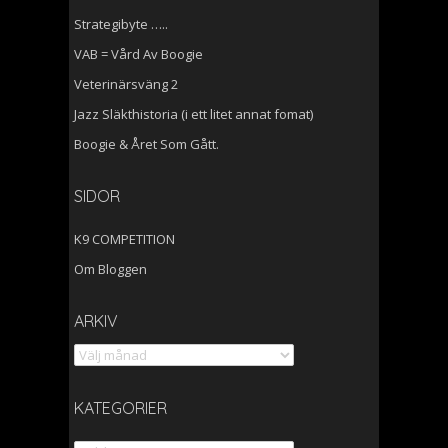
Strategibyte …..
VAB = Vård Av Boogie
Veterinärsväng 2
Jazz Släkthistoria (i ett litet annat fomat)
Boogie & Året Som Gått.
SIDOR
K9 COMPETITION
Om Bloggen
ARKIV
ARKIV
KATEGORIER