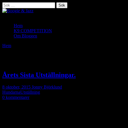
Sök
efter:
1 Saluki & 1 Afghan
Hem
K9 COMPETITION
Om Bloggen
Hem
/
Månad:
oktober 2015
Månad:
oktober 2015
Årets Sista Utställningar.
8 oktober, 2015
Jonny Björklund
Hundarna
Utställning
0 kommentarer
Eftersom Fredagen inte kommer ge tid till bloggtankar så tar jag det
nu istället.
Sitter här och funderar på hur det gick i Bjurholm och samtidigt så
vet jag att det kommer