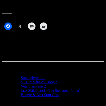
Ska kännas på att det är helg och utställning, tur jag har semester på
måndag och kan vila ut lite 🙂
Dela På:
Gilla detta:
Senaste Inlägg
Strategibyte …..
VAB = Vård Av Boogie
Veterinärsväng 2
Jazz Släkthistoria (i ett litet annat fomat)
Boogie & Året Som Gått.
Sidor