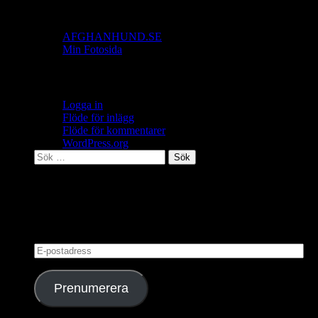
Länkar
AFGHANHUND.SE
Min Fotosida
Meta
Logga in
Flöde för inlägg
Flöde för kommentarer
WordPress.org
Sök
efter:
Nytt Blogg Inlägg
Skriv in din mailadress så får du ett mail då bloggen
uppdateras!!
E-
postadress
Prenumerera