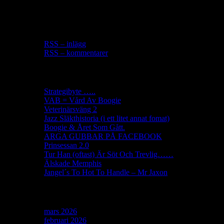
Gör som 1 annan, prenumerera du med.
RSS Länk
RSS – inlägg
RSS – kommentarer
Senaste inläggen
Strategibyte …..
VAB = Vård Av Boogie
Veterinärsväng 2
Jazz Släkthistoria (i ett litet annat fomat)
Boogie & Året Som Gått.
ARGA GUBBAR PÅ FACEBOOK
Prinsessan 2.0
Tur Han (oftast) Är Söt Och Trevlig……
Älskade Memphis
Jangel´s To Hot To Handle – Mr Jaxon
Arkiv
mars 2026
(2)
februari 2026
(2)