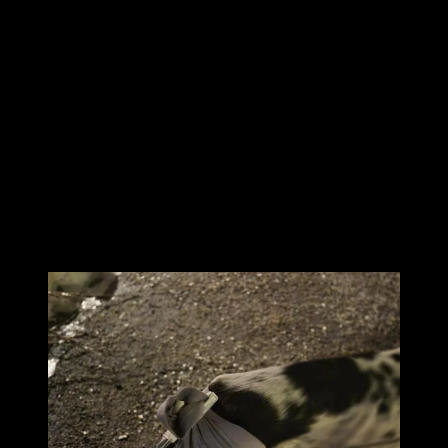
som är fundersam på vad som händer
(eller inte händer)
Salvan verkar inte göra någon nytta
längre då vi nu testat en
Antiinflamatorisk och nu sist
en Kortisonsalva. Att sen pungen gnider mot låren gör väl saken inte
bättre.
Så den nya strategin blev
att Boogie fick sig ett bad till att börja
med, göra ren pungen så
gott det går och den blev så gott som helt ren från all salva.
Sen kommer den ”roliga” delen, han ska inte ha mer salva utan nu
får han ha helt öppet
vilket betyder att svansen fortfarande ska vara lindad + att han måste
ha kalsongen på sig…