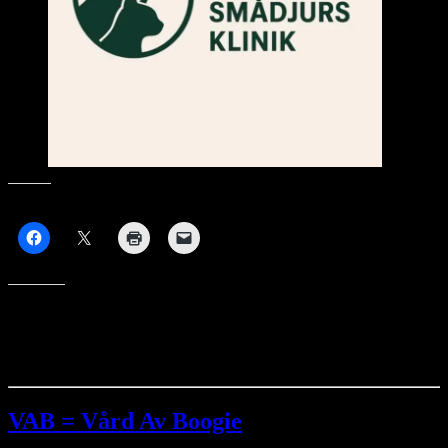
Dela På:
Gilla detta:
VAB = Vård Av Boogie