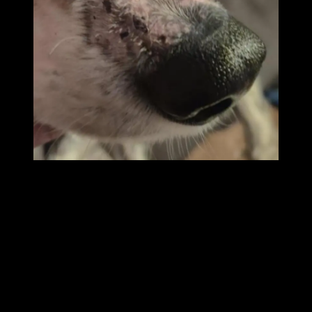
Pungen
går lite långsammare tyvärr….
Vi fick ju åka till Veterinären och göra ren den från salvan då det
blandats in en himla
massa päls/små hår som inte gick att spola och lösa upp.
Efter den 2900:- behandlingen så rakades byxorna bort 🙁 och vi
övergick till Kortison-
salvan på pungen. Den var lättare att spola bort när det kom in hår i
den och det har vi
gjort 1 gång nu och under visade det sig vara lite sårigt fortfarande
och han hade ont.
Så den behandlingen kör vi på ett tag till och hoppas det läker ihop