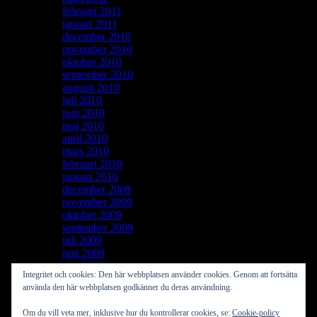
februari 2011
(4)
januari 2011
(4)
december 2010
(3)
november 2010
(2)
oktober 2010
(9)
september 2010
(4)
augusti 2010
(4)
juli 2010
(6)
juni 2010
(5)
maj 2010
(5)
april 2010
(4)
mars 2010
(8)
februari 2010
(10)
januari 2010
(5)
december 2009
(8)
november 2009
(8)
oktober 2009
(4)
september 2009
(4)
juli 2009
(3)
juni 2009
(1)
maj 2009
(1)
Integritet och cookies: Den här webbplatsen använder cookies. Genom att fortsätta
använda den här webbplatsen godkänner du deras användning.
Upphovsrätt © 2026, Boogie & Jazz. Drivs stolt med
WordPress
.
Blackoot design av
Iceable Themes
.
Om du vill veta mer, inklusive hur du kontrollerar cookies, se:
Cookie-policy