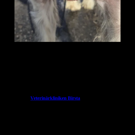
Näst sista punkten !!!!!
En person frågade mig
varför
jag var så ”öppen” med denna skada,
många väljer ju att inte
prata om sina skador eller sjukdommar på sina hundar och då frågar
jag
VARFÖR INTE??
Min och Boogie´s resa kanske kan hjälpa någon annan en dag, så
varför inte lägga upp detta….
Till Sist …..
Jag har ju haft
Veterinärkliniken Birsta
som mitt första val
eftersom vi alltid blivit så bra
mottagen på kliniken och priserna har inte varit så man blivit
ruinerad precis då vi varit där.
Vi kommer fortfarande gå dit men beroende på vad som ska göras så
kommer jag tänka till lite.