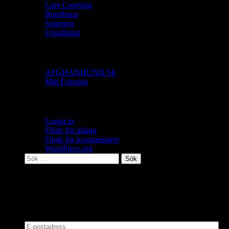
Lure Coursing
Rundbana
Spårning
Utställning
Länkar
AFGHANHUND.SE
Min Fotosida
Meta
Logga in
Flöde för inlägg
Flöde för kommentarer
WordPress.org
Sök
efter:
Nytt Blogg Inlägg
Skriv in din mailadress så får du ett mail då bloggen
uppdateras!!
E-