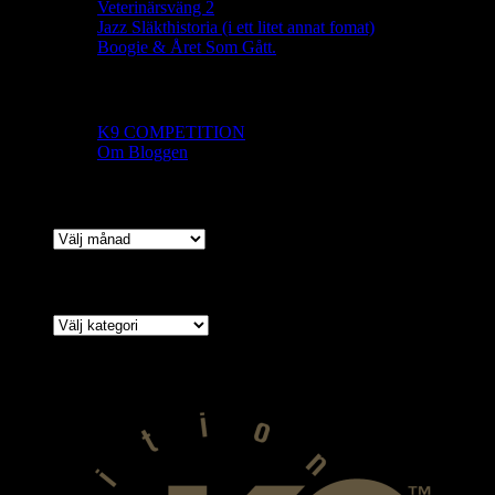
Veterinärsväng 2
Jazz Släkthistoria (i ett litet annat fomat)
Boogie & Året Som Gått.
Sidor
K9 COMPETITION
Om Bloggen
ARKIV
ARKIV
Kategorier
Kategorier
VÅR SPONSOR