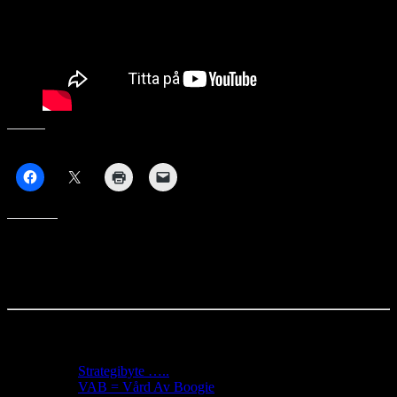
Dela På:
Gilla detta:
Senaste Inlägg
Strategibyte …..
VAB = Vård Av Boogie