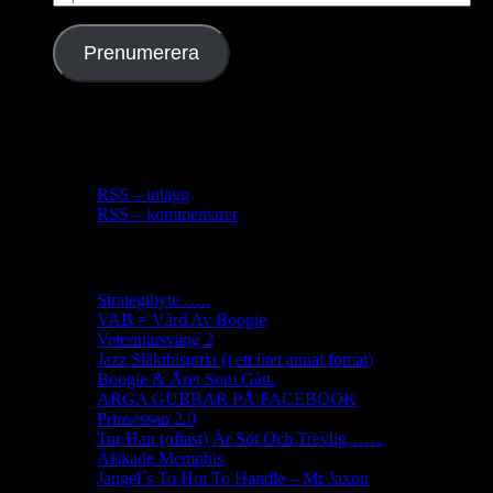
postadress
Prenumerera
Gör som 1 annan, prenumerera du med.
RSS Länk
RSS – inlägg
RSS – kommentarer
Senaste inläggen
Strategibyte …..
VAB = Vård Av Boogie
Veterinärsväng 2
Jazz Släkthistoria (i ett litet annat fomat)
Boogie & Året Som Gått.
ARGA GUBBAR PÅ FACEBOOK
Prinsessan 2.0
Tur Han (oftast) Är Söt Och Trevlig……
Älskade Memphis
Jangel´s To Hot To Handle – Mr Jaxon