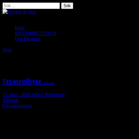
Sök
efter:
1 Saluki & 1 Afghan
Hem
K9 COMPETITION
Om Bloggen
Hem
/
Månad:
mars 2026
Månad:
mars 2026
Strategibyte …..
13 mars, 2026
Jonny Björklund
Allmänt
0 kommentarer
Så var jag tvungen att maila veterinären igen
för läkningen på
pungen har avstannat helt
känns det som då jag tittar och smörjer den …..
Fick tillbaka ett svar som började med ”Hmmmmm” å då vet man att
det inte bara är jag