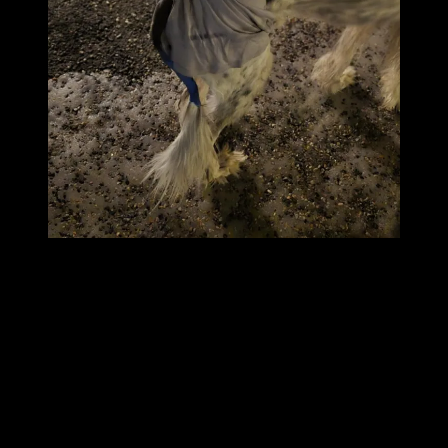
Om detta hade varit Jaxon eller Spirit
, då hade dom helt enkelt
blivit statyer men denna kille,
han funderade lite på vad detta var för påhitt och sen gick vi ut.
Ute kom han på att han kunde busa lite också och jag gissar att
eftersom pungen nu läg tryckt
upp mot magen lite och den låg stilla så skavde det inte lika mycket
som innan då han gick med
klockspelet utsläppt och gnuggandes mot låren….
Nästa sak som vi gör nu är att
ta tillbaka kortisontabletterna, även
om jag inte gillar dessa varken