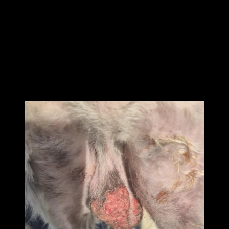
på mig själv eller honom så måste jag ge dessa en chans för
förbättringen slutade då vi trappade
ner tabletterna så helt klart hade han kanske inte fått i sig dosen
kroppen behövde.
(vet ju själv hur jävligt det kan bli om man avslutar kortisonet för
snabbt och för tidigt)
Så nu tar vi behandlingen från början och utvärderar om några dagar
igen.
Så här ser klockspelet ut idag
(innan rengöringen/badet)