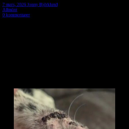
7 mars, 2026
Jonny Björklund
Allmänt
0 kommentarer
Tack Jon för att du kom på att jag kan ta VAB och inte VAH
🙂
Skämt å sido så börjar jag med en liten Update på Boogie och hans
Nos och Pung ….
Nosen
är så mycket bättre, läker bra och pälsen börjar synas igen
och det glädjer mig
massor men än kan jag inte slappna av även om alla säger att pälsen
kommer tillbaka
och han blir helt återställd, kan inte låta bli att oroa mig trotts allt, när
pälsen är tillbaka
och jag ser med egna ögon att det läkt ihop fint,
DÅ
ska jag slappna
av !!!