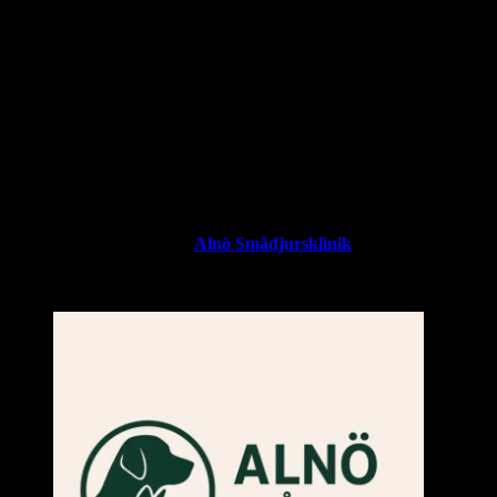
För detta blossade upp en Lördag
så jag chansade att maila och vi
fick komma på Söndagkväll.
(Bara akutavgiften på Evedensia kostar säkert 4000:- och vi
betalade 2600:- innan Folksam)
Sen har vi varit där en gång till på ett 3 timmarsbesök med morfin,
sovmedel, rengöring, recept
och då kostade det 2900:-.
Sen det bästa med allt är att man kan skicka bilder i ett mail, fråga
sina frågor och få ett svar
ganska snabbt, vilka veterinärer har den servicen på kvällar och
helger.
Så mitt tips blir
helt klart
Alnö Smådjursklinik
om ni vill spara
lite pengar och samtidigt få en
underbart trevlig veterinär som gör det lilla extra !!!