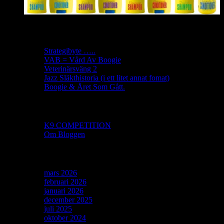
Senaste inläggen
Strategibyte …..
VAB = Vård Av Boogie
Veterinärsväng 2
Jazz Släkthistoria (i ett litet annat fomat)
Boogie & Året Som Gått.
Sidor
K9 COMPETITION
Om Bloggen
Arkiv
mars 2026
februari 2026
januari 2026
december 2025
juli 2025
oktober 2024